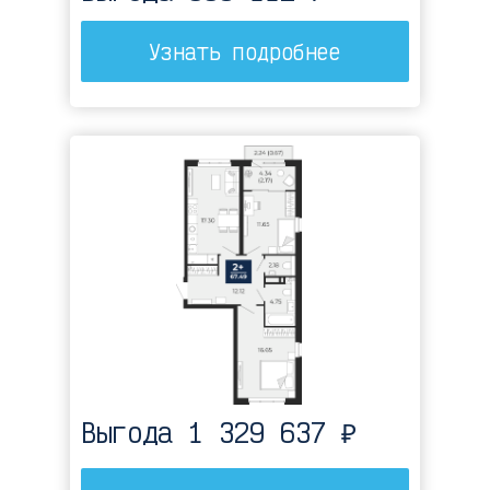
3 МИНУТЫ
Узнать подробнее
до детского сада
10 МИНУТ
до поликлиники
Записаться на экскурсию
Выгода 1 329 637 ₽