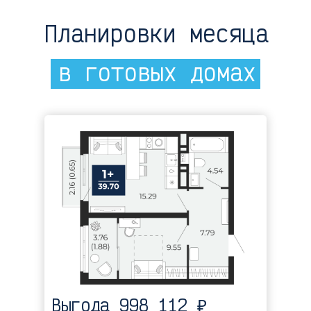
Планировки месяца
в готовых домах
Квартал расположен в районе Тура,
в границах улиц: Камчатская –
Западносибирская – Энтузиастов.
5 МИНУТ
до школы
Выгода 998 112 ₽