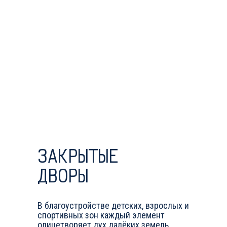
ЗАКРЫТЫЕ
ДВОРЫ
В благоустройстве детских, взрослых и
спортивных зон каждый элемент
Ремонт в подарок
олицетворяет дух далёких земель