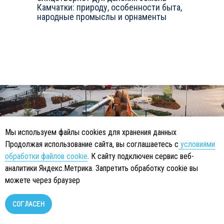
Камчатки: природу, особенности быта,
при покупке студии, 1-комнатной или 2-комнатной
народные промыслы и орнаменты
квартиры в готовом доме.
Акция действует с 24.06.2026 по 31.08.2026 на
ограниченный пул квартир, при 100% оплате или
стандартной ипотеке.
Ваше имя
+7
Мы используем файлы cookies для хранения данных
Продолжая использование сайта, вы соглашаетесь с
условиями
обработки файлов cookie
. К сайту подключен сервис веб-
Я согласен
с политикой конфиденциальности
аналитики Яндекс.Метрика. Запретить обработку cookie вы
Я согласен на
обработку персональных данных
можете через браузер
Узнать подробнее
СОГЛАСЕН