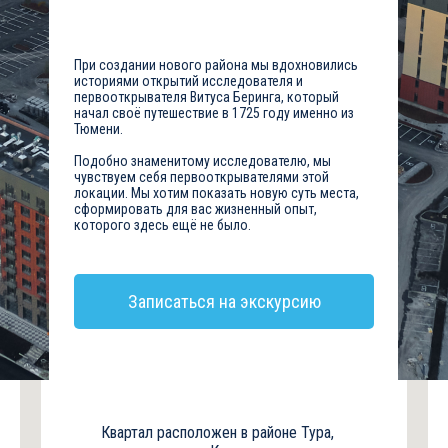
При создании нового района
мы вдохновились историями открытий
При создании нового района мы вдохновились
исследователя
историями открытий исследователя и
и первооткрывателя Витуса Беринга, который
первооткрывателя Витуса Беринга, который
начал своё путешествие
начал своё путешествие в 1725 году именно из
Тюмени.
в 1725 году именно из Тюмени.
Подобно знаменитому исследователю, мы
Подобно знаменитому исследователю, мы
чувствуем себя первооткрывателями этой
чувствуем себя первооткрывателями этой
локации. Мы хотим показать новую суть места,
локации. Мы хотим показать новую суть
сформировать для вас жизненный опыт,
которого здесь ещё не было.
места, сформировать для вас жизненный
опыт, которого здесь ещё не было.
Записаться на экскурсию
Квартал расположен в районе Тура,